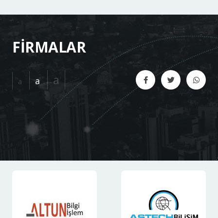
FİRMALAR
a
a
a