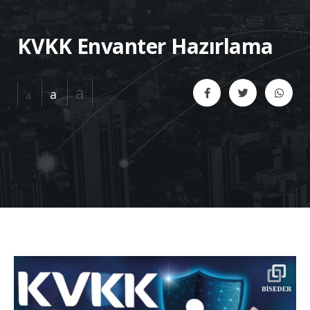
KVKK Envanter Hazırlama
a
a
a