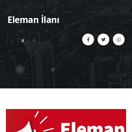
Eleman İlanı
a
a
a