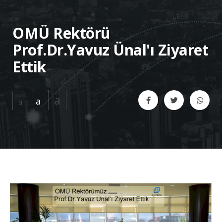
OMÜ Rektörü
Prof.Dr.Yavuz Ünal'ı Ziyaret
Ettik
a
a
a