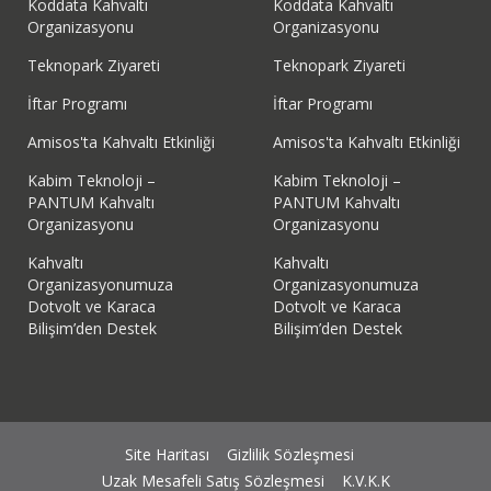
Koddata Kahvaltı
Koddata Kahvaltı
Organizasyonu
Organizasyonu
Teknopark Ziyareti
Teknopark Ziyareti
İftar Programı
İftar Programı
Amisos'ta Kahvaltı Etkinliği
Amisos'ta Kahvaltı Etkinliği
Kabim Teknoloji –
Kabim Teknoloji –
PANTUM Kahvaltı
PANTUM Kahvaltı
Organizasyonu
Organizasyonu
Kahvaltı
Kahvaltı
Organizasyonumuza
Organizasyonumuza
Dotvolt ve Karaca
Dotvolt ve Karaca
Bilişim’den Destek
Bilişim’den Destek
Site Haritası
Gizlilik Sözleşmesi
Uzak Mesafeli Satış Sözleşmesi
K.V.K.K